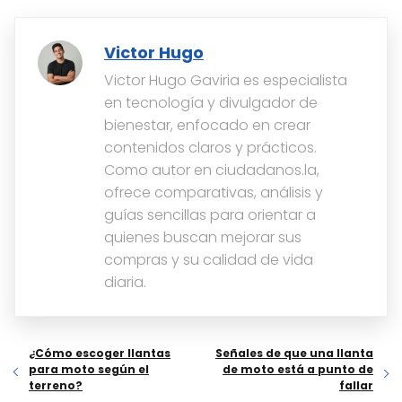
Victor Hugo
Victor Hugo Gaviria es especialista
en tecnología y divulgador de
bienestar, enfocado en crear
contenidos claros y prácticos.
Como autor en ciudadanos.la,
ofrece comparativas, análisis y
guías sencillas para orientar a
quienes buscan mejorar sus
compras y su calidad de vida
diaria.
¿Cómo escoger llantas
Señales de que una llanta
para moto según el
de moto está a punto de
terreno?
fallar