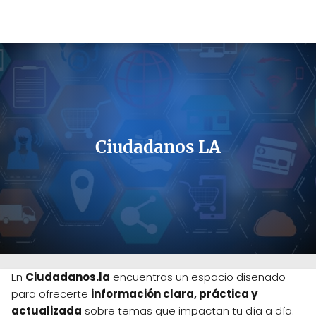
Ciudadanos LA
En
Ciudadanos.la
encuentras un espacio diseñado
para ofrecerte
información clara, práctica y
actualizada
sobre temas que impactan tu día a día.