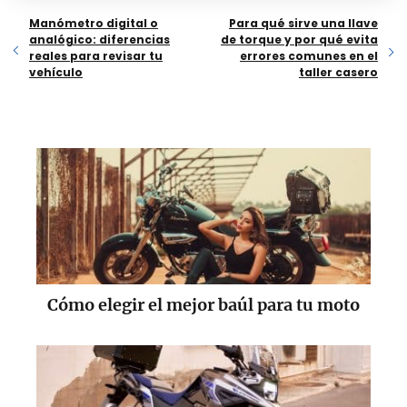
Manómetro digital o
Para qué sirve una llave
analógico: diferencias
de torque y por qué evita
reales para revisar tu
errores comunes en el
vehículo
taller casero
Cómo elegir el mejor baúl para tu moto