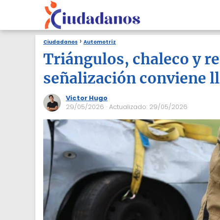
Ciudadanos
Automotríz
Triángulos, chaleco y re
señalización conviene l
Victor Hugo
29/05/2026
· Actualizado: 29/05/2026