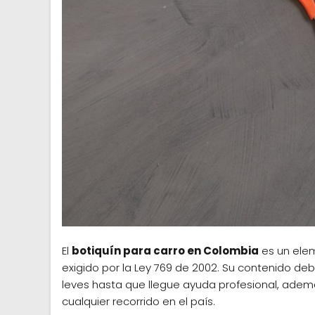
El
botiquín para carro en Colombia
es un elem
exigido por la Ley 769 de 2002. Su contenido deb
leves hasta que llegue ayuda profesional, adem
cualquier recorrido en el país.