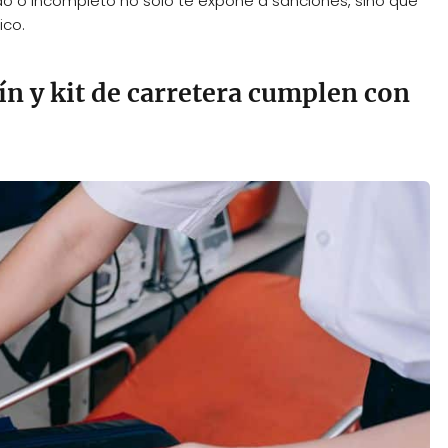
ido o incompleto no solo te expone a sanciones, sino que
ico.
ín y kit de carretera cumplen con