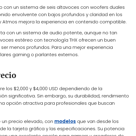
o con un sistema de seis altavoces con woofers duales
onido envolvente con bajos profundos y claridad en los
y Atmos mejora la experiencia en contenido compatible.
ta con un sistema de audio potente, aunque no tan
tavoces estéreo con tecnología THX ofrecen un buen
en ser menos profundos. Para una mejor experiencia
ulares gaming o parlantes externos.
recio
re los $2,000 y $4,000 USD dependiendo de la
ión significativa. Sin embargo, su durabilidad, rendimiento
n una opción atractiva para profesionales que buscan
 un precio elevado, con
modelos
que van desde los
e la tarjeta gráfica y las especificaciones. Su potencia
hacen una excelente opción para gamers y creadores de