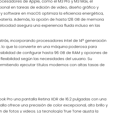
ocesadores de Apple, como el M3 Pro y M3 Max, el
onal en tareas de edición de video, diseño gráfico y
y software en macOS optimiza la eficiencia energética,
atería. Además, la opción de hasta 128 GB de memoria
locidad asegura una experiencia fluida incluso en las
trás, incorporando procesadores Intel de 14ª generación
40, lo que la convierte en una máquina poderosa para
osibilidad de configurar hasta 96 GB de RAM y opciones de
exibilidad según las necesidades del usuario. Su
ermitiendo ejecutar títulos modernos con altas tasas de
ok Pro una pantalla Retina XDR de 16.2 pulgadas con una
lla ofrece una precisión de color excepcional, alto brillo y
 de fotos y videos. La tecnología True Tone ajusta la