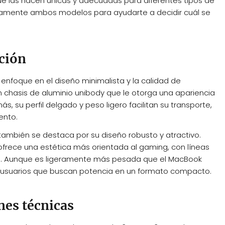
ue las hacen únicas y adecuadas para diferentes tipos de
ladamente ambos modelos para ayudarte a decidir cuál se
cción
enfoque en el diseño minimalista y la calidad de
n chasis de aluminio unibody que le otorga una apariencia
, su perfil delgado y peso ligero facilitan su transporte,
ento.
 también se destaca por su diseño robusto y atractivo.
 ofrece una estética más orientada al gaming, con líneas
ble. Aunque es ligeramente más pesada que el MacBook
ra usuarios que buscan potencia en un formato compacto.
nes técnicas