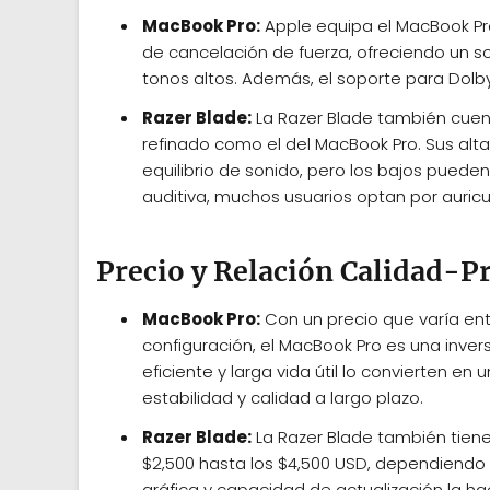
MacBook Pro:
Apple equipa el MacBook Pr
de cancelación de fuerza, ofreciendo un s
tonos altos. Además, el soporte para Dolb
Razer Blade:
La Razer Blade también cuen
refinado como el del MacBook Pro. Sus al
equilibrio de sonido, pero los bajos pued
auditiva, muchos usuarios optan por auric
Precio y Relación Calidad-P
MacBook Pro:
Con un precio que varía ent
configuración, el MacBook Pro es una invers
eficiente y larga vida útil lo convierten e
estabilidad y calidad a largo plazo.
Razer Blade:
La Razer Blade también tiene
$2,500 hasta los $4,500 USD, dependiendo d
gráfica y capacidad de actualización la 