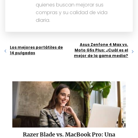
quienes buscan mejorar sus
compras y su calidad de vida
diaria.
Asus Zenfone 4 Max vs.
Los mejores portátiles de
Moto G5s Plus: ¿Cuál es el
14 pulgadas​
mejor de la gama media?
Razer Blade vs. MacBook Pro: Una