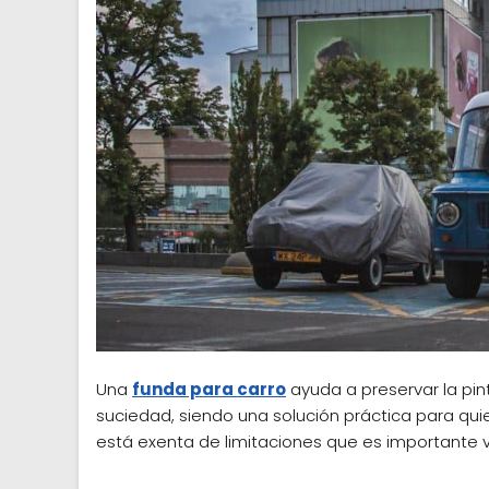
Una
funda para carro
ayuda a preservar la pintur
suciedad, siendo una solución práctica para quie
está exenta de limitaciones que es importante va