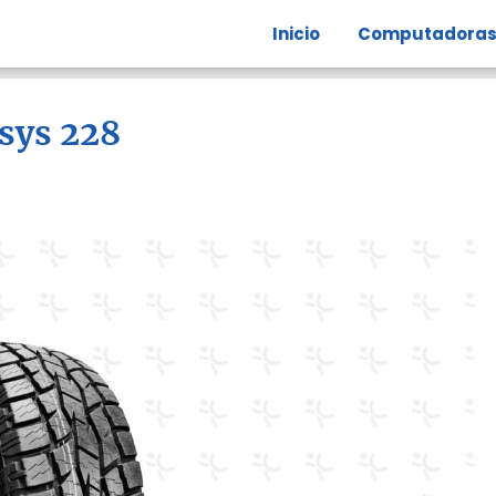
Inicio
Computadora
esys 228