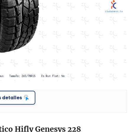
 detalles
ico Hifly Genesys 228