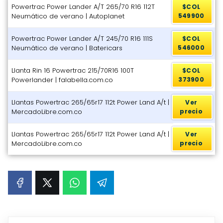
Powertrac Power Lander A/T 265/70 R16 112T
$COL
Neumático de verano | Autoplanet
549900
Powertrac Power Lander A/T 245/70 R16 111S
$COL
Neumático de verano | Batericars
546000
Llanta Rin 16 Powertrac 215/70R16 100T
$COL
Powerlander | falabella.com.co
373900
Llantas Powertrac 265/65r17 112t Power Land A/t |
Ver
MercadoLibre.com.co
precio
Llantas Powertrac 265/65r17 112t Power Land A/t |
Ver
MercadoLibre.com.co
precio