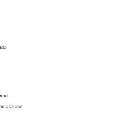
ado
arse
los básicos