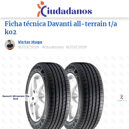
Ficha técnica Davanti all-terrain t/a
ko2
Victor Hugo
18/03/2026
· Actualizado: 18/03/2026