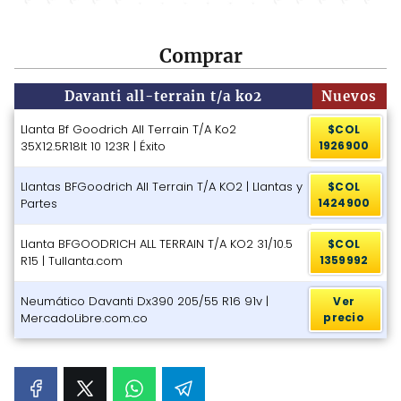
Comprar
Davanti all-terrain t/a ko2
Nuevos
Llanta Bf Goodrich All Terrain T/A Ko2
$COL
35X12.5R18lt 10 123R | Éxito
1926900
Llantas BFGoodrich All Terrain T/A KO2 | Llantas y
$COL
Partes
1424900
Llanta BFGOODRICH ALL TERRAIN T/A KO2 31/10.5
$COL
R15 | Tullanta.com
1359992
Neumático Davanti Dx390 205/55 R16 91v |
Ver
MercadoLibre.com.co
precio