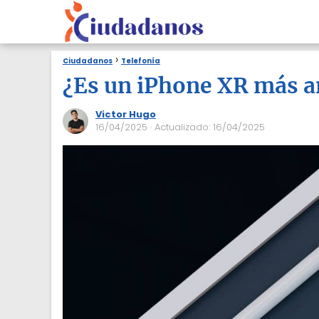
Ciudadanos
Telefonía
¿Es un iPhone XR más an
Victor Hugo
16/04/2025
· Actualizado: 16/04/2025