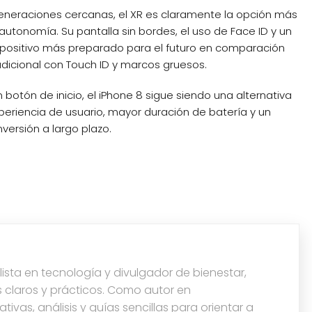
 generaciones cercanas, el XR es claramente la opción más
utonomía. Su pantalla sin bordes, el uso de Face ID y un
spositivo más preparado para el futuro en comparación
dicional con Touch ID y marcos gruesos.
otón de inicio, el iPhone 8 sigue siendo una alternativa
xperiencia de usuario, mayor duración de batería y un
nversión a largo plazo.
lista en tecnología y divulgador de bienestar,
 claros y prácticos. Como autor en
ivas, análisis y guías sencillas para orientar a