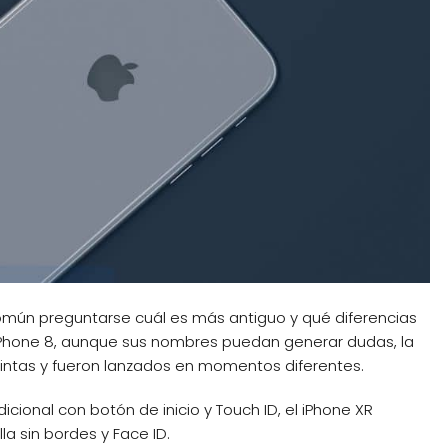
omún preguntarse cuál es más antiguo y qué diferencias
el iPhone 8, aunque sus nombres puedan generar dudas, la
intas y fueron lanzados en momentos diferentes.
cional con botón de inicio y Touch ID, el iPhone XR
a sin bordes y Face ID.