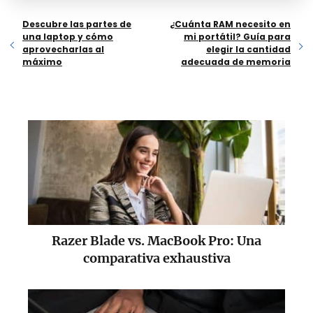
Descubre las partes de
¿Cuánta RAM necesito en
una laptop y cómo
mi portátil? Guía para
aprovecharlas al
elegir la cantidad
máximo
adecuada de memoria
Razer Blade vs. MacBook Pro: Una
comparativa exhaustiva