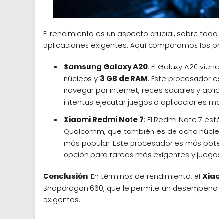
El rendimiento es un aspecto crucial, sobre todo s
aplicaciones exigentes. Aquí comparamos los p
Samsung Galaxy A20
: El Galaxy A20 vi
núcleos y
3 GB de RAM
. Este procesador 
navegar por internet, redes sociales y apl
intentas ejecutar juegos o aplicaciones m
Xiaomi Redmi Note 7
: El Redmi Note 7 es
Qualcomm, que también es de ocho núcl
más popular. Este procesador es más poten
opción para tareas más exigentes y juego
Conclusión
: En términos de rendimiento, el
Xia
Snapdragon 660, que le permite un desempeño m
exigentes.