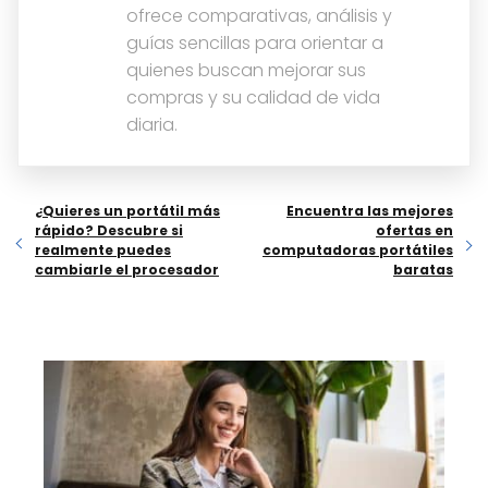
ofrece comparativas, análisis y
guías sencillas para orientar a
quienes buscan mejorar sus
compras y su calidad de vida
diaria.
¿Quieres un portátil más
Encuentra las mejores
rápido? Descubre si
ofertas en
realmente puedes
computadoras portátiles
cambiarle el procesador
baratas